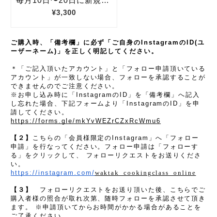
ご購入時、「備考欄」に必ず「ご自身のInstagramのID(ユ
ーザーネーム)」を正しく明記してください。
＊「ご記入頂いたアカウント」と「フォロー申請頂いている
アカウント」が一致しない場合、フォローを承認することが
できませんのでご注意ください。
※お申し込み時に「InstagramのID」を「備考欄」
へ記入
し忘れた場合、下記フォームより
「InstagramのID」を
申
請してください。
https://forms.gle/mkYvWEZrCZxRcWmu6
【２】
こちらの「会員様限定のInstagram」へ「フォロー
申請」を行なってください。フォロー申請は
「フォローす
る」をクリックして、 フォローリクエストをお送りくださ
い。
https://instagram.com/
waktak_cookingclass_online
【３】
フォローリクエストをお送り頂いた後、こちらでご
購入者様の照合が取れ次第、随時フォローを承認させて頂き
ます。 ※
申請頂いてからお時間がかかる場合があることを
ご了承ください。