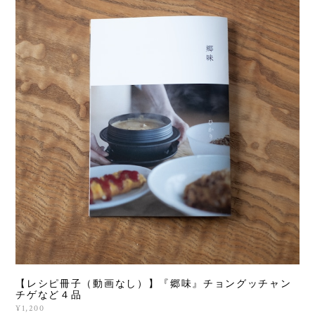
【レシピ冊子（動画なし）】『郷味』チョングッチャン
チゲなど４品
¥1,200