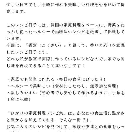
忙しい日常でも、手軽に作れる美味しい料理を心を込めて提
案します。
このレシピ冊子には、韓国の家庭料理をベースに、野菜をた
っぷり使ったヘルシーで滋味深いレシピを厳選して掲載して
います。
今回は、『香彩（こうさい）』と題して、香りと彩りを意識
したレシピ冊子です。
どれも私が教室で実際に作っているレシピなので、家でも同
じ味を再現できること間違いなしです！
・家庭でも簡単に作れる（毎日の食卓にぴったり）
・ヘルシーで美味しい（食材にこだわり、無添加な料理）
・親しみやすい（初心者でも安心して作れるように、手順を
丁寧に記載）
「ひかりの家庭料理レシピ集」は、あなたの食生活に温かさ
と豊かさを加えてくれる、そんな一冊です。
お気に入りのレシピを見つけて、家族や友達との食事をもっ