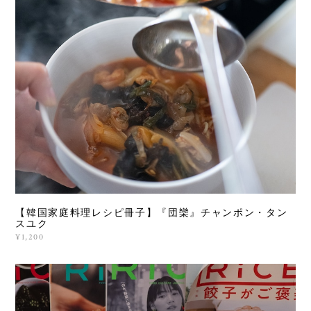
【韓国家庭料理レシピ冊子】『団欒』チャンポン・タン
スユク
¥1,200